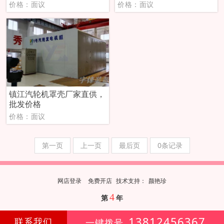
价格：面议
价格：面议
镇江汽轮机罩壳厂家直供，
批发价格
价格：面议
第一页
上一页
最后页
0条记录
网店登录
免费开店
技
术
支
持
：
颜艳珍
4
第
年
13812456367
联系我们
一键拨号