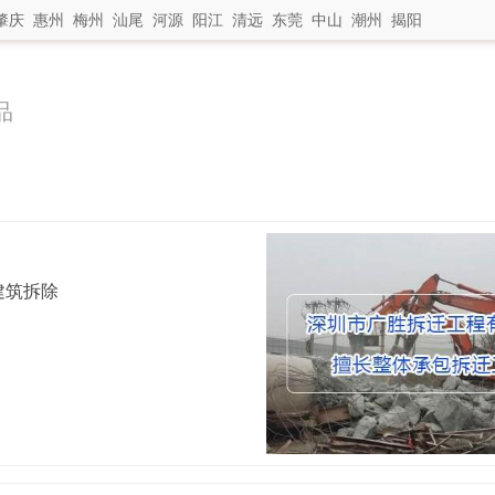
肇庆
惠州
梅州
汕尾
河源
阳江
清远
东莞
中山
潮州
揭阳
品
建筑拆除