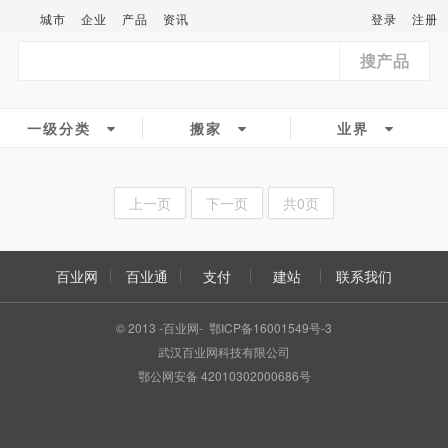
城市
企业
产品
资讯
登录
注册
搜产品
一级分类
搬家
业界
上一页
下一页
共0页
百业网
百业通
支付
建站
联系我们
© 2013 -百业网- 鄂ICP备16001549号-3
武汉百业网科技有限公司
鄂公网安备 42010302000686号