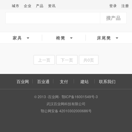
城市
企业
产品
资讯
登录
注册
搜产品
家具
椅凳
床尾凳
上一页
下一页
共0页
百业网
百业通
支付
建站
联系我们
© 2013 -百业网- 鄂ICP备16001549号-3
武汉百业网科技有限公司
鄂公网安备 42010302000686号