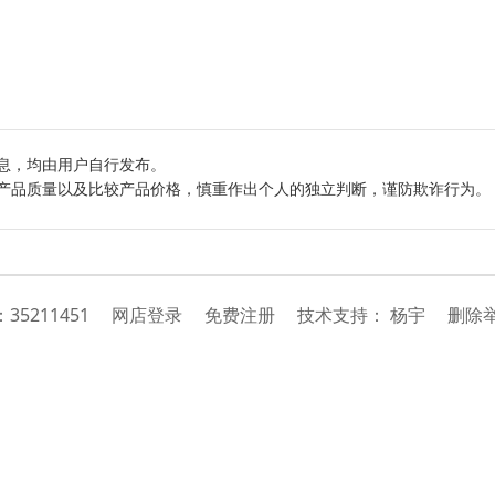
息，均由用户自行发布。
产品质量以及比较产品价格，慎重作出个人的独立判断，谨防欺诈行为。
：
35211451
网店登录
免费注册
技
术
支
持
：
杨宇
删除举报投